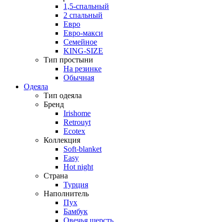
1,5-спальный
2 спальный
Евро
Евро-макси
Семейное
KING-SIZE
Тип простыни
На резинке
Обычная
Одеяла
Тип одеяла
Бренд
Irishome
Retrouyt
Ecotex
Коллекция
Soft-blanket
Easy
Hot night
Страна
Турция
Наполнитель
Пух
Бамбук
Овечья шерсть