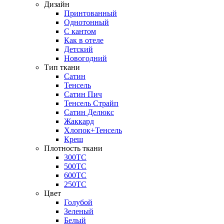
Дизайн
Принтованный
Однотонный
С кантом
Как в отеле
Детский
Новогодний
Тип ткани
Сатин
Тенсель
Сатин Пич
Тенсель Страйп
Сатин Делюкс
Жаккард
Хлопок+Тенсель
Креш
Плотность ткани
300ТС
500ТС
600ТС
250ТС
Цвет
Голубой
Зеленый
Белый