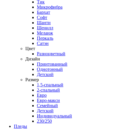
Тик
Микрофибра
Бархат
Софт
Шанти
Шенилл
Меланж
Перкаль
Сатэн
Цвет
Разноцветный
Дизайн
Принтованный
Однотонный
Детский
Размер
1,5-спальный
2-спальный
Евро
Евро-макси
Семейный
Детский
Индивидуальный
230/250
Пледы