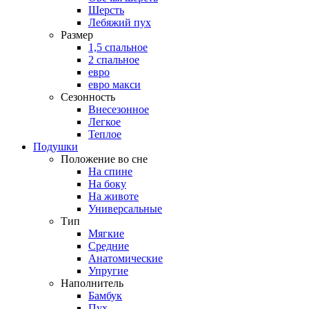
Шерсть
Лебяжий пух
Размер
1,5 спальное
2 спальное
евро
евро макси
Сезонность
Внесезонное
Легкое
Теплое
Подушки
Положение во сне
На спине
На боку
На животе
Универсальные
Тип
Мягкие
Средние
Анатомические
Упругие
Наполнитель
Бамбук
Пух