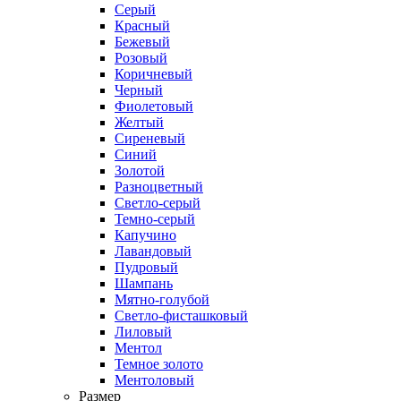
Серый
Красный
Бежевый
Розовый
Коричневый
Черный
Фиолетовый
Желтый
Сиреневый
Синий
Золотой
Разноцветный
Светло-серый
Темно-серый
Капучино
Лавандовый
Пудровый
Шампань
Мятно-голубой
Светло-фисташковый
Лиловый
Ментол
Темное золото
Ментоловый
Размер