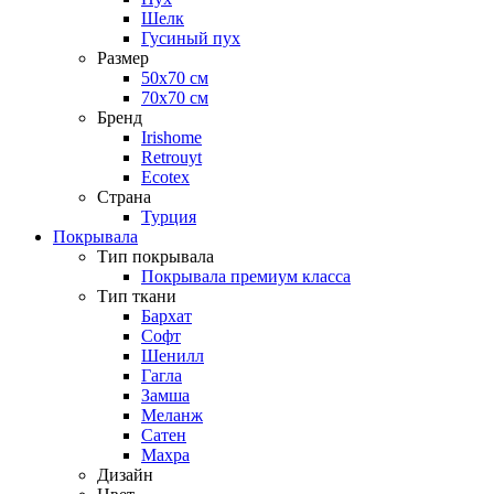
Шелк
Гусиный пух
Размер
50х70 см
70х70 см
Бренд
Irishome
Retrouyt
Ecotex
Cтрана
Турция
Покрывала
Тип покрывала
Покрывала премиум класса
Тип ткани
Бархат
Софт
Шенилл
Гагла
Замша
Меланж
Сатен
Махра
Дизайн