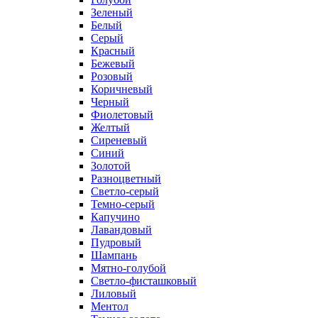
Зеленый
Белый
Серый
Красный
Бежевый
Розовый
Коричневый
Черный
Фиолетовый
Желтый
Сиреневый
Синий
Золотой
Разноцветный
Светло-серый
Темно-серый
Капучино
Лавандовый
Пудровый
Шампань
Мятно-голубой
Светло-фисташковый
Лиловый
Ментол