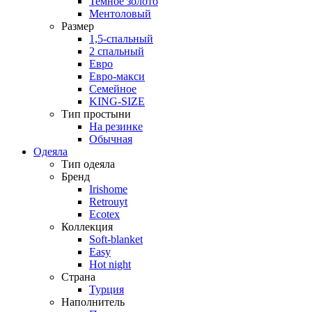
Темное золото
Ментоловый
Размер
1,5-спальный
2 спальный
Евро
Евро-макси
Семейное
KING-SIZE
Тип простыни
На резинке
Обычная
Одеяла
Тип одеяла
Бренд
Irishome
Retrouyt
Ecotex
Коллекция
Soft-blanket
Easy
Hot night
Страна
Турция
Наполнитель