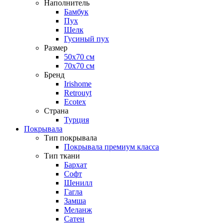
Наполнитель
Бамбук
Пух
Шелк
Гусиный пух
Размер
50х70 см
70х70 см
Бренд
Irishome
Retrouyt
Ecotex
Cтрана
Турция
Покрывала
Тип покрывала
Покрывала премиум класса
Тип ткани
Бархат
Софт
Шенилл
Гагла
Замша
Меланж
Сатен