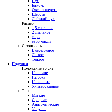
Пух
Бамбук
Овечья шерсть
Шерсть
Лебяжий пух
Размер
1,5 спальное
2 спальное
евро
евро макси
Сезонность
Внесезонное
Легкое
Теплое
Подушки
Положение во сне
На спине
На боку
На животе
Универсальные
Тип
Мягкие
Средние
Анатомические
Упругие