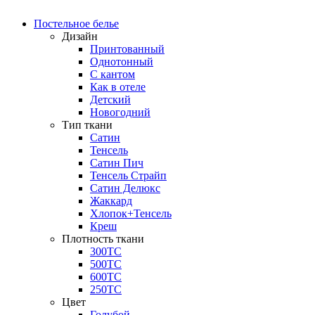
Постельное белье
Дизайн
Принтованный
Однотонный
С кантом
Как в отеле
Детский
Новогодний
Тип ткани
Сатин
Тенсель
Сатин Пич
Тенсель Страйп
Сатин Делюкс
Жаккард
Хлопок+Тенсель
Креш
Плотность ткани
300ТС
500ТС
600ТС
250ТС
Цвет
Голубой