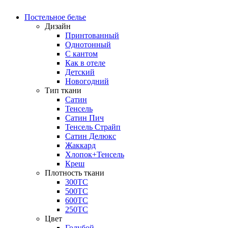
Постельное белье
Дизайн
Принтованный
Однотонный
С кантом
Как в отеле
Детский
Новогодний
Тип ткани
Сатин
Тенсель
Сатин Пич
Тенсель Страйп
Сатин Делюкс
Жаккард
Хлопок+Тенсель
Креш
Плотность ткани
300ТС
500ТС
600ТС
250ТС
Цвет
Голубой