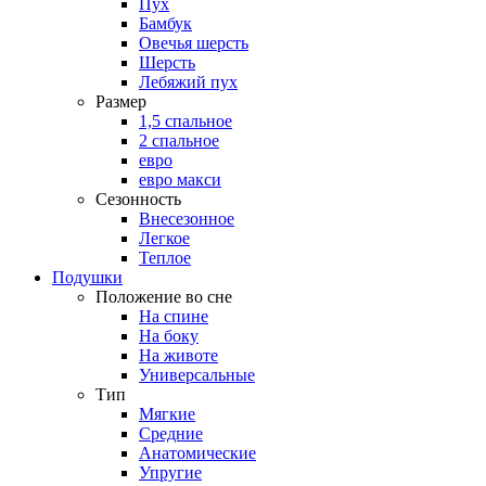
Пух
Бамбук
Овечья шерсть
Шерсть
Лебяжий пух
Размер
1,5 спальное
2 спальное
евро
евро макси
Сезонность
Внесезонное
Легкое
Теплое
Подушки
Положение во сне
На спине
На боку
На животе
Универсальные
Тип
Мягкие
Средние
Анатомические
Упругие