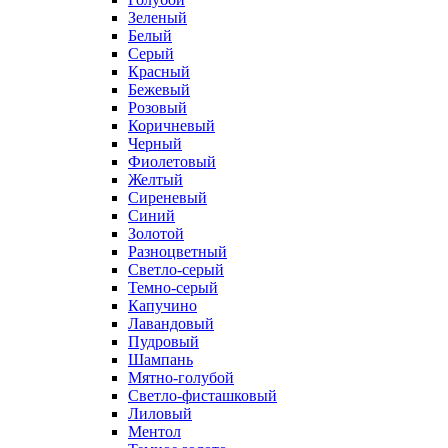
Зеленый
Белый
Серый
Красный
Бежевый
Розовый
Коричневый
Черный
Фиолетовый
Желтый
Сиреневый
Синий
Золотой
Разноцветный
Светло-серый
Темно-серый
Капучино
Лавандовый
Пудровый
Шампань
Мятно-голубой
Светло-фисташковый
Лиловый
Ментол