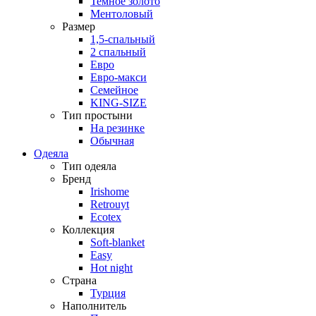
Темное золото
Ментоловый
Размер
1,5-спальный
2 спальный
Евро
Евро-макси
Семейное
KING-SIZE
Тип простыни
На резинке
Обычная
Одеяла
Тип одеяла
Бренд
Irishome
Retrouyt
Ecotex
Коллекция
Soft-blanket
Easy
Hot night
Страна
Турция
Наполнитель