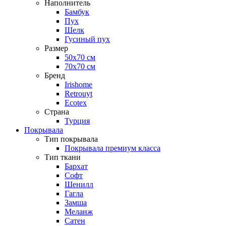
Наполнитель
Бамбук
Пух
Шелк
Гусиный пух
Размер
50х70 см
70х70 см
Бренд
Irishome
Retrouyt
Ecotex
Cтрана
Турция
Покрывала
Тип покрывала
Покрывала премиум класса
Тип ткани
Бархат
Софт
Шенилл
Гагла
Замша
Меланж
Сатен