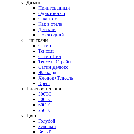
Дизайн
Принтованный
Однотонный
С кантом
Как в отеле
Детский
Новогодний
Тип ткани
Сатин
Тенсель
Сатин Пич
Тенсель Страйп
Сатин Делюкс
Жаккард
Хлопок+Тенсель
Креш
Плотность ткани
300ТС
500ТС
600ТС
250ТС
Цвет
Голубой
Зеленый
Белый