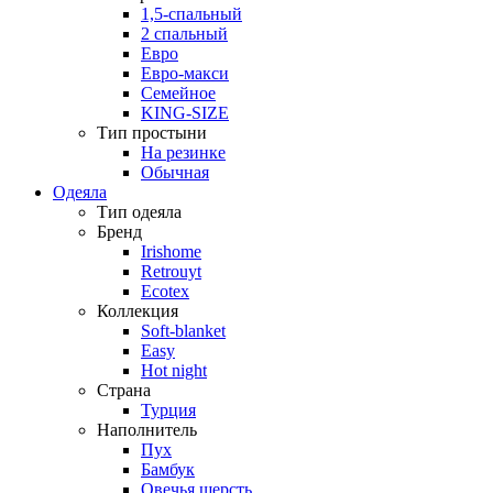
1,5-спальный
2 спальный
Евро
Евро-макси
Семейное
KING-SIZE
Тип простыни
На резинке
Обычная
Одеяла
Тип одеяла
Бренд
Irishome
Retrouyt
Ecotex
Коллекция
Soft-blanket
Easy
Hot night
Страна
Турция
Наполнитель
Пух
Бамбук
Овечья шерсть