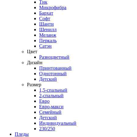
Тик
Микрофибра
Бархат
Софт
Шанти
Шенилл
Меланж
Перкаль
Сатэн
Цвет
Разноцветный
Дизайн
Принтованный
Однотонный
Детский
Размер
1,5-спальный
2-спальный
Евро
Евро-макси
Семейный
Детский
Индивидуальный
230/250
Пледы