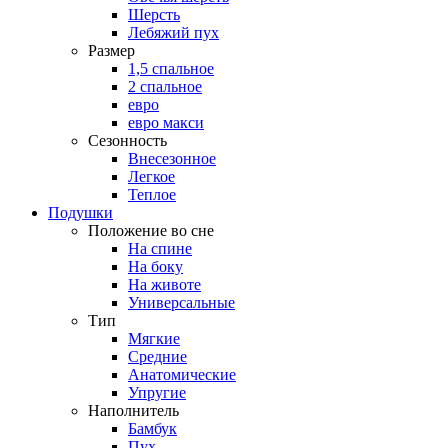
Шерсть
Лебяжий пух
Размер
1,5 спальное
2 спальное
евро
евро макси
Сезонность
Внесезонное
Легкое
Теплое
Подушки
Положение во сне
На спине
На боку
На животе
Универсальные
Тип
Мягкие
Средние
Анатомические
Упругие
Наполнитель
Бамбук
Пух