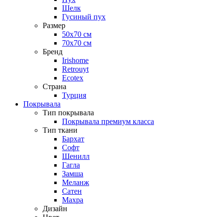
Шелк
Гусиный пух
Размер
50х70 см
70х70 см
Бренд
Irishome
Retrouyt
Ecotex
Cтрана
Турция
Покрывала
Тип покрывала
Покрывала премиум класса
Тип ткани
Бархат
Софт
Шенилл
Гагла
Замша
Меланж
Сатен
Махра
Дизайн