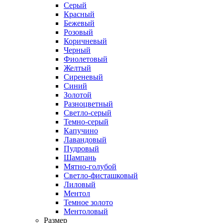
Серый
Красный
Бежевый
Розовый
Коричневый
Черный
Фиолетовый
Желтый
Сиреневый
Синий
Золотой
Разноцветный
Светло-серый
Темно-серый
Капучино
Лавандовый
Пудровый
Шампань
Мятно-голубой
Светло-фисташковый
Лиловый
Ментол
Темное золото
Ментоловый
Размер