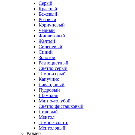
Серый
Красный
Бежевый
Розовый
Коричневый
Черный
Фиолетовый
Желтый
Сиреневый
Синий
Золотой
Разноцветный
Светло-серый
Темно-серый
Капучино
Лавандовый
Пудровый
Шампань
Мятно-голубой
Светло-фисташковый
Лиловый
Ментол
Темное золото
Ментоловый
Размер