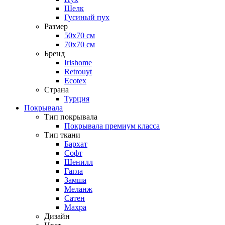
Шелк
Гусиный пух
Размер
50х70 см
70х70 см
Бренд
Irishome
Retrouyt
Ecotex
Cтрана
Турция
Покрывала
Тип покрывала
Покрывала премиум класса
Тип ткани
Бархат
Софт
Шенилл
Гагла
Замша
Меланж
Сатен
Махра
Дизайн