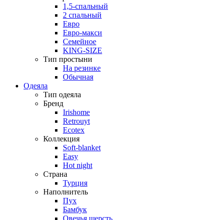
1,5-спальный
2 спальный
Евро
Евро-макси
Семейное
KING-SIZE
Тип простыни
На резинке
Обычная
Одеяла
Тип одеяла
Бренд
Irishome
Retrouyt
Ecotex
Коллекция
Soft-blanket
Easy
Hot night
Страна
Турция
Наполнитель
Пух
Бамбук
Овечья шерсть