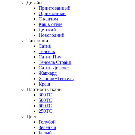
Дизайн
Принтованный
Однотонный
С кантом
Как в отеле
Детский
Новогодний
Тип ткани
Сатин
Тенсель
Сатин Пич
Тенсель Страйп
Сатин Делюкс
Жаккард
Хлопок+Тенсель
Креш
Плотность ткани
300ТС
500ТС
600ТС
250ТС
Цвет
Голубой
Зеленый
Белый