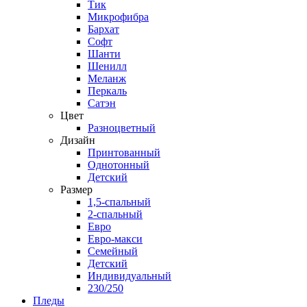
Тик
Микрофибра
Бархат
Софт
Шанти
Шенилл
Меланж
Перкаль
Сатэн
Цвет
Разноцветный
Дизайн
Принтованный
Однотонный
Детский
Размер
1,5-спальный
2-спальный
Евро
Евро-макси
Семейный
Детский
Индивидуальный
230/250
Пледы