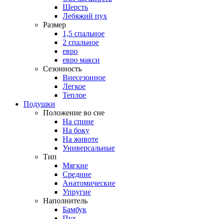
Шерсть
Лебяжий пух
Размер
1,5 спальное
2 спальное
евро
евро макси
Сезонность
Внесезонное
Легкое
Теплое
Подушки
Положение во сне
На спине
На боку
На животе
Универсальные
Тип
Мягкие
Средние
Анатомические
Упругие
Наполнитель
Бамбук
Пух