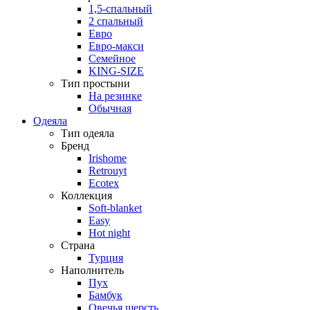
1,5-спальный
2 спальный
Евро
Евро-макси
Семейное
KING-SIZE
Тип простыни
На резинке
Обычная
Одеяла
Тип одеяла
Бренд
Irishome
Retrouyt
Ecotex
Коллекция
Soft-blanket
Easy
Hot night
Страна
Турция
Наполнитель
Пух
Бамбук
Овечья шерсть