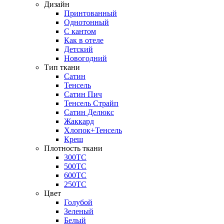
Дизайн
Принтованный
Однотонный
С кантом
Как в отеле
Детский
Новогодний
Тип ткани
Сатин
Тенсель
Сатин Пич
Тенсель Страйп
Сатин Делюкс
Жаккард
Хлопок+Тенсель
Креш
Плотность ткани
300ТС
500ТС
600ТС
250ТС
Цвет
Голубой
Зеленый
Белый