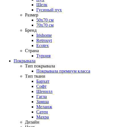
Шелк
Гусиный пух
Размер
50х70 см
70х70 см
Бренд
Irishome
Retrouyt
Ecotex
Cтрана
Турция
Покрывала
Тип покрывала
Покрывала премиум класса
Тип ткани
Бархат
Софт
Шенилл
Гагла
Замша
Меланж
Сатен
Махра
Дизайн