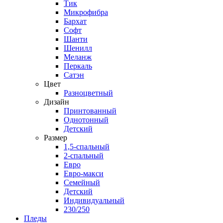
Тик
Микрофибра
Бархат
Софт
Шанти
Шенилл
Меланж
Перкаль
Сатэн
Цвет
Разноцветный
Дизайн
Принтованный
Однотонный
Детский
Размер
1,5-спальный
2-спальный
Евро
Евро-макси
Семейный
Детский
Индивидуальный
230/250
Пледы