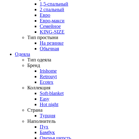
1,5-спальный
2 спальный
Евро
Евро-макси
Семейное
KING-SIZE
Тип простыни
На резинке
Обычная
Одеяла
Тип одеяла
Бренд
Irishome
Retrouyt
Ecotex
Коллекция
Soft-blanket
Easy
Hot night
Страна
Турция
Наполнитель
Пух
Бамбук
Овечья шерсть