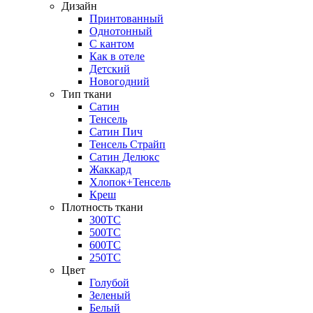
Дизайн
Принтованный
Однотонный
С кантом
Как в отеле
Детский
Новогодний
Тип ткани
Сатин
Тенсель
Сатин Пич
Тенсель Страйп
Сатин Делюкс
Жаккард
Хлопок+Тенсель
Креш
Плотность ткани
300ТС
500ТС
600ТС
250ТС
Цвет
Голубой
Зеленый
Белый