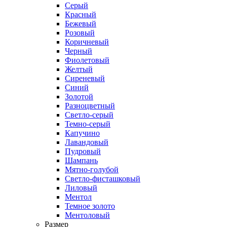
Серый
Красный
Бежевый
Розовый
Коричневый
Черный
Фиолетовый
Желтый
Сиреневый
Синий
Золотой
Разноцветный
Светло-серый
Темно-серый
Капучино
Лавандовый
Пудровый
Шампань
Мятно-голубой
Светло-фисташковый
Лиловый
Ментол
Темное золото
Ментоловый
Размер