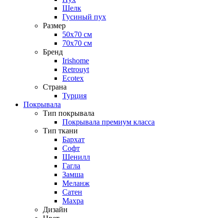
Шелк
Гусиный пух
Размер
50х70 см
70х70 см
Бренд
Irishome
Retrouyt
Ecotex
Cтрана
Турция
Покрывала
Тип покрывала
Покрывала премиум класса
Тип ткани
Бархат
Софт
Шенилл
Гагла
Замша
Меланж
Сатен
Махра
Дизайн