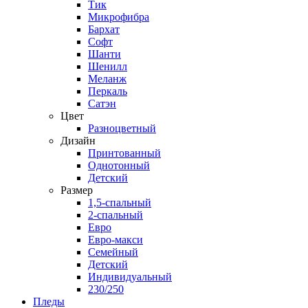
Тик
Микрофибра
Бархат
Софт
Шанти
Шенилл
Меланж
Перкаль
Сатэн
Цвет
Разноцветный
Дизайн
Принтованный
Однотонный
Детский
Размер
1,5-спальный
2-спальный
Евро
Евро-макси
Семейный
Детский
Индивидуальный
230/250
Пледы