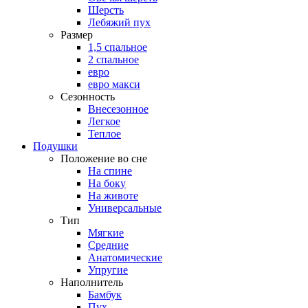
Шерсть
Лебяжий пух
Размер
1,5 спальное
2 спальное
евро
евро макси
Сезонность
Внесезонное
Легкое
Теплое
Подушки
Положение во сне
На спине
На боку
На животе
Универсальные
Тип
Мягкие
Средние
Анатомические
Упругие
Наполнитель
Бамбук
Пух