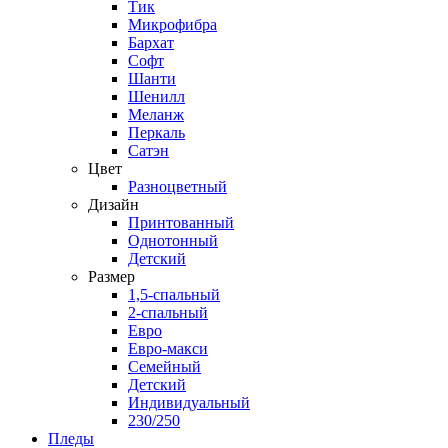
Тик
Микрофибра
Бархат
Софт
Шанти
Шенилл
Меланж
Перкаль
Сатэн
Цвет
Разноцветный
Дизайн
Принтованный
Однотонный
Детский
Размер
1,5-спальный
2-спальный
Евро
Евро-макси
Семейный
Детский
Индивидуальный
230/250
Пледы