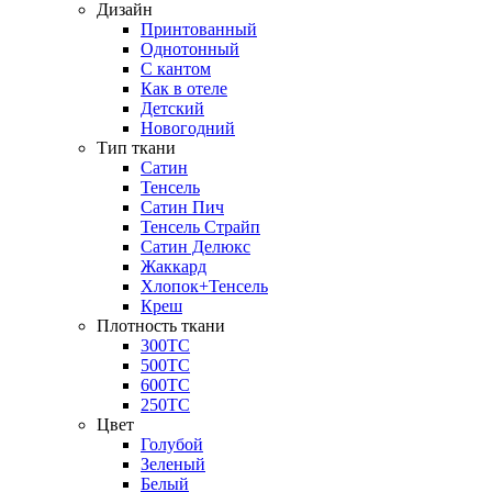
Дизайн
Принтованный
Однотонный
С кантом
Как в отеле
Детский
Новогодний
Тип ткани
Сатин
Тенсель
Сатин Пич
Тенсель Страйп
Сатин Делюкс
Жаккард
Хлопок+Тенсель
Креш
Плотность ткани
300ТС
500ТС
600ТС
250ТС
Цвет
Голубой
Зеленый
Белый