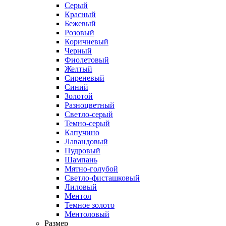
Серый
Красный
Бежевый
Розовый
Коричневый
Черный
Фиолетовый
Желтый
Сиреневый
Синий
Золотой
Разноцветный
Светло-серый
Темно-серый
Капучино
Лавандовый
Пудровый
Шампань
Мятно-голубой
Светло-фисташковый
Лиловый
Ментол
Темное золото
Ментоловый
Размер