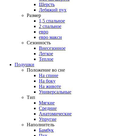
Шерсть
Лебяжий пух
Размер
1,5 спальное
2 спальное
евро
евро макси
Сезонность
Внесезонное
Легкое
Теплое
Подушки
Положение во сне
На спине
На боку
На животе
Универсальные
Тип
Мягкие
Средние
Анатомические
Упругие
Наполнитель
Бамбук
Пух