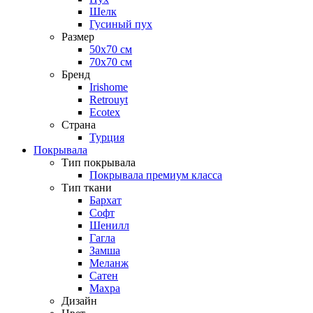
Шелк
Гусиный пух
Размер
50х70 см
70х70 см
Бренд
Irishome
Retrouyt
Ecotex
Cтрана
Турция
Покрывала
Тип покрывала
Покрывала премиум класса
Тип ткани
Бархат
Софт
Шенилл
Гагла
Замша
Меланж
Сатен
Махра
Дизайн