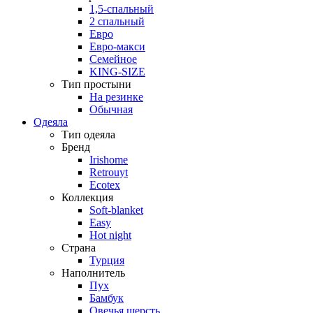
1,5-спальный
2 спальный
Евро
Евро-макси
Семейное
KING-SIZE
Тип простыни
На резинке
Обычная
Одеяла
Тип одеяла
Бренд
Irishome
Retrouyt
Ecotex
Коллекция
Soft-blanket
Easy
Hot night
Страна
Турция
Наполнитель
Пух
Бамбук
Овечья шерсть