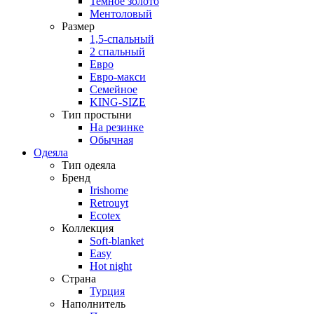
Темное золото
Ментоловый
Размер
1,5-спальный
2 спальный
Евро
Евро-макси
Семейное
KING-SIZE
Тип простыни
На резинке
Обычная
Одеяла
Тип одеяла
Бренд
Irishome
Retrouyt
Ecotex
Коллекция
Soft-blanket
Easy
Hot night
Страна
Турция
Наполнитель