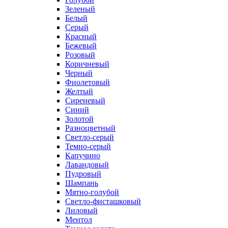
Зеленый
Белый
Серый
Красный
Бежевый
Розовый
Коричневый
Черный
Фиолетовый
Желтый
Сиреневый
Синий
Золотой
Разноцветный
Светло-серый
Темно-серый
Капучино
Лавандовый
Пудровый
Шампань
Мятно-голубой
Светло-фисташковый
Лиловый
Ментол