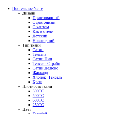
Постельное белье
Дизайн
Принтованный
Однотонный
С кантом
Как в отеле
Детский
Новогодний
Тип ткани
Сатин
Тенсель
Сатин Пич
Тенсель Страйп
Сатин Делюкс
Жаккард
Хлопок+Тенсель
Креш
Плотность ткани
300ТС
500ТС
600ТС
250ТС
Цвет
Голубой