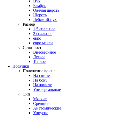
Пух
Бамбук
Овечья шерсть
Шерсть
Лебяжий пух
Размер
1,5 спальное
2 спальное
евро
евро макси
Сезонность
Внесезонное
Легкое
Теплое
Подушки
Положение во сне
На спине
На боку
На животе
Универсальные
Тип
Мягкие
Средние
Анатомические
Упругие