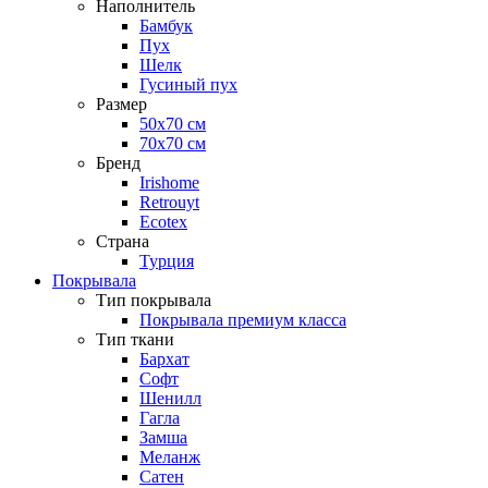
Наполнитель
Бамбук
Пух
Шелк
Гусиный пух
Размер
50х70 см
70х70 см
Бренд
Irishome
Retrouyt
Ecotex
Cтрана
Турция
Покрывала
Тип покрывала
Покрывала премиум класса
Тип ткани
Бархат
Софт
Шенилл
Гагла
Замша
Меланж
Сатен