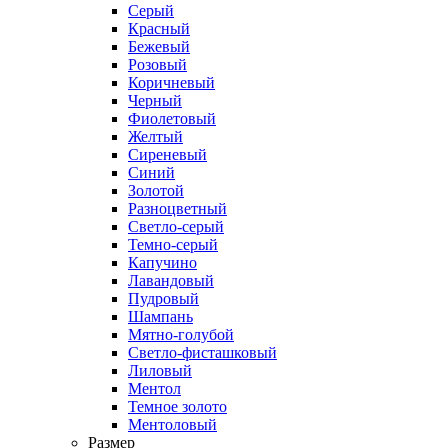
Серый
Красный
Бежевый
Розовый
Коричневый
Черный
Фиолетовый
Желтый
Сиреневый
Синий
Золотой
Разноцветный
Светло-серый
Темно-серый
Капучино
Лавандовый
Пудровый
Шампань
Мятно-голубой
Светло-фисташковый
Лиловый
Ментол
Темное золото
Ментоловый
Размер