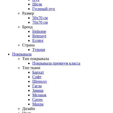
Шелк
Гусиный пух
Размер
50х70 см
70х70 см
Бренд
Irishome
Retrouyt
Ecotex
Cтрана
Турция
Покрывала
Тип покрывала
Покрывала премиум класса
Тип ткани
Бархат
Софт
Шенилл
Гагла
Замша
Меланж
Сатен
Махра
Дизайн