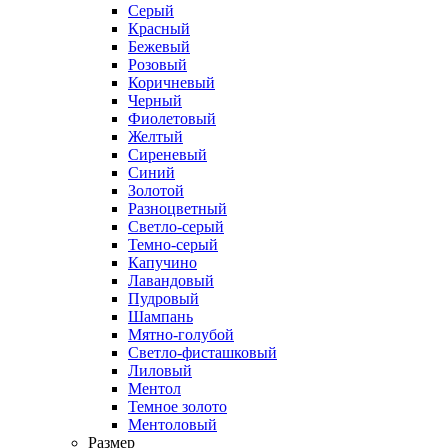
Серый
Красный
Бежевый
Розовый
Коричневый
Черный
Фиолетовый
Желтый
Сиреневый
Синий
Золотой
Разноцветный
Светло-серый
Темно-серый
Капучино
Лавандовый
Пудровый
Шампань
Мятно-голубой
Светло-фисташковый
Лиловый
Ментол
Темное золото
Ментоловый
Размер