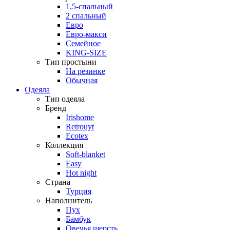
1,5-спальный
2 спальный
Евро
Евро-макси
Семейное
KING-SIZE
Тип простыни
На резинке
Обычная
Одеяла
Тип одеяла
Бренд
Irishome
Retrouyt
Ecotex
Коллекция
Soft-blanket
Easy
Hot night
Страна
Турция
Наполнитель
Пух
Бамбук
Овечья шерсть