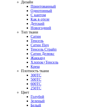
Дизайн
Принтованный
Однотонный
С кантом
Как в отеле
Детский
Новогодний
Тип ткани
Сатин
Тенсель
Сатин Пич
Тенсель Страйп
Сатин Делюкс
Жаккард
Хлопок+Тенсель
Креш
Плотность ткани
300ТС
500ТС
600ТС
250ТС
Цвет
Голубой
Зеленый
Белый