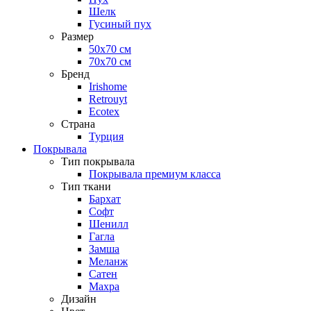
Шелк
Гусиный пух
Размер
50х70 см
70х70 см
Бренд
Irishome
Retrouyt
Ecotex
Cтрана
Турция
Покрывала
Тип покрывала
Покрывала премиум класса
Тип ткани
Бархат
Софт
Шенилл
Гагла
Замша
Меланж
Сатен
Махра
Дизайн