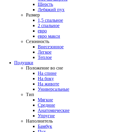
Шерсть
Лебяжий пух
Размер
1,5 спальное
2 спальное
евро
евро макси
Сезонность
Внесезонное
Легкое
Теплое
Подушки
Положение во сне
На спине
На боку
На животе
Универсальные
Тип
Мягкие
Средние
Анатомические
Упругие
Наполнитель
Бамбук
Пух