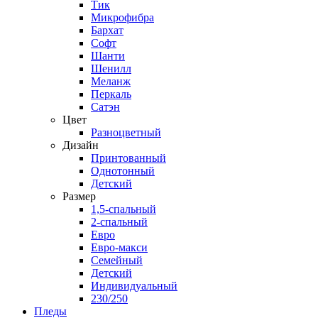
Тик
Микрофибра
Бархат
Софт
Шанти
Шенилл
Меланж
Перкаль
Сатэн
Цвет
Разноцветный
Дизайн
Принтованный
Однотонный
Детский
Размер
1,5-спальный
2-спальный
Евро
Евро-макси
Семейный
Детский
Индивидуальный
230/250
Пледы