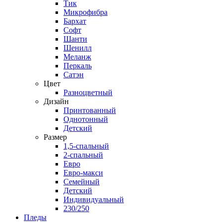
Тик
Микрофибра
Бархат
Софт
Шанти
Шенилл
Меланж
Перкаль
Сатэн
Цвет
Разноцветный
Дизайн
Принтованный
Однотонный
Детский
Размер
1,5-спальный
2-спальный
Евро
Евро-макси
Семейный
Детский
Индивидуальный
230/250
Пледы