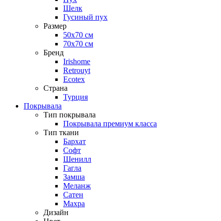
Шелк
Гусиный пух
Размер
50х70 см
70х70 см
Бренд
Irishome
Retrouyt
Ecotex
Cтрана
Турция
Покрывала
Тип покрывала
Покрывала премиум класса
Тип ткани
Бархат
Софт
Шенилл
Гагла
Замша
Меланж
Сатен
Махра
Дизайн