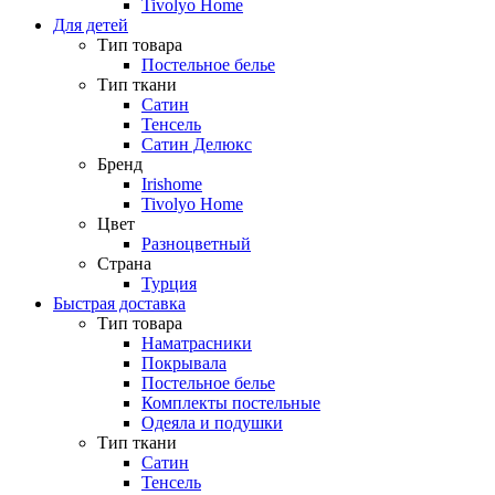
Tivolyo Home
Для детей
Тип товара
Постельное белье
Тип ткани
Сатин
Тенсель
Сатин Делюкс
Бренд
Irishome
Tivolyo Home
Цвет
Разноцветный
Страна
Турция
Быстрая доставка
Тип товара
Наматрасники
Покрывала
Постельное белье
Комплекты постельные
Одеяла и подушки
Тип ткани
Сатин
Тенсель