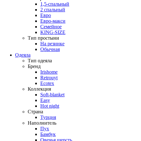
1,5-спальный
2 спальный
Евро
Евро-макси
Семейное
KING-SIZE
Тип простыни
На резинке
Обычная
Одеяла
Тип одеяла
Бренд
Irishome
Retrouyt
Ecotex
Коллекция
Soft-blanket
Easy
Hot night
Страна
Турция
Наполнитель
Пух
Бамбук
Овечья шерсть