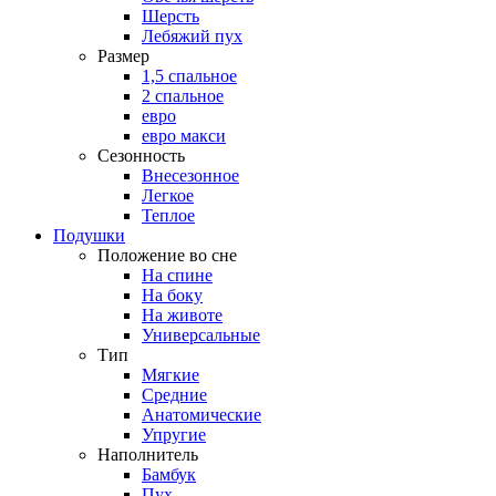
Шерсть
Лебяжий пух
Размер
1,5 спальное
2 спальное
евро
евро макси
Сезонность
Внесезонное
Легкое
Теплое
Подушки
Положение во сне
На спине
На боку
На животе
Универсальные
Тип
Мягкие
Средние
Анатомические
Упругие
Наполнитель
Бамбук
Пух