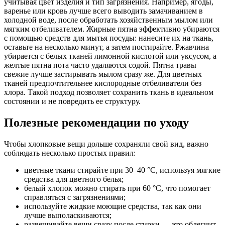
учитывая цвет изделия и тип загрязнения. Например, ягоды,
варенье или кровь лучше всего выводить замачиванием в
холодной воде, после обработать хозяйственным мылом или
мягким отбеливателем. Жирные пятна эффективно убираются
с помощью средств для мытья посуды: нанесите их на ткань,
оставьте на несколько минут, а затем постирайте. Ржавчина
убирается с белых тканей лимонной кислотой или уксусом, а
желтые пятна пота часто удаляются содой. Пятна травы
свежие лучше застирывать мылом сразу же. Для цветных
тканей предпочтительнее кислородные отбеливатели без
хлора. Такой подход позволяет сохранить ткань в идеальном
состоянии и не повредить ее структуру.
Полезные рекомендации по уходу
Чтобы хлопковые вещи дольше сохраняли свой вид, важно
соблюдать несколько простых правил:
цветные ткани стирайте при 30–40 °С, используя мягкие
средства для цветного белья;
белый хлопок можно стирать при 60 °С, что помогает
справляться с загрязнениями;
используйте жидкие моющие средства, так как они
лучше выполаскиваются;
развешивайте вещи сразу после стирки — это облегчит