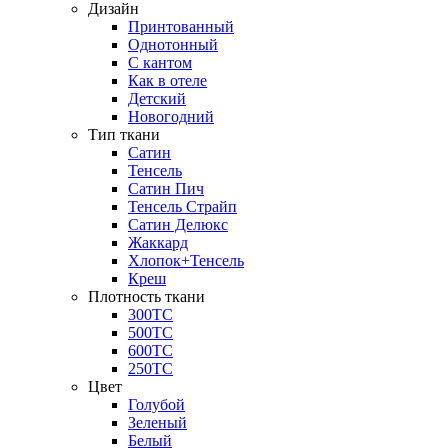
Дизайн
Принтованный
Однотонный
С кантом
Как в отеле
Детский
Новогодний
Тип ткани
Сатин
Тенсель
Сатин Пич
Тенсель Страйп
Сатин Делюкс
Жаккард
Хлопок+Тенсель
Креш
Плотность ткани
300ТС
500ТС
600ТС
250ТС
Цвет
Голубой
Зеленый
Белый