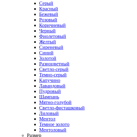
Серый
Красный
Бежевый
Розовый
Коричневый
Черный
Фиолетовый
Желтый
Сиреневый
Синий
Золотой
Разноцветный
Светло-серый
Темно-серый
Капучино
Лавандовый
Пудровый
Шампань
Мятно-голубой
Светло-фисташковый
Лиловый
Ментол
Темное золото
Ментоловый
Размер