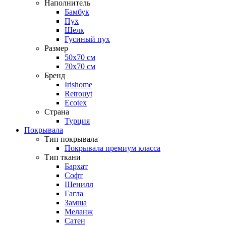
Наполнитель
Бамбук
Пух
Шелк
Гусиный пух
Размер
50х70 см
70х70 см
Бренд
Irishome
Retrouyt
Ecotex
Cтрана
Турция
Покрывала
Тип покрывала
Покрывала премиум класса
Тип ткани
Бархат
Софт
Шенилл
Гагла
Замша
Меланж
Сатен