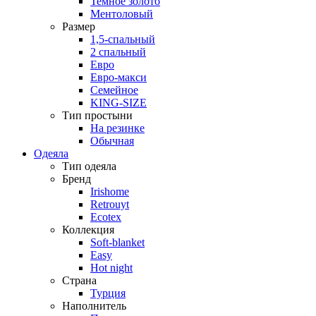
Темное золото
Ментоловый
Размер
1,5-спальный
2 спальный
Евро
Евро-макси
Семейное
KING-SIZE
Тип простыни
На резинке
Обычная
Одеяла
Тип одеяла
Бренд
Irishome
Retrouyt
Ecotex
Коллекция
Soft-blanket
Easy
Hot night
Страна
Турция
Наполнитель