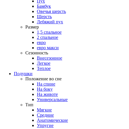
Пух
Бамбук
Овечья шерсть
Шерсть
Лебяжий пух
Размер
1,5 спальное
2 спальное
евро
евро макси
Сезонность
Внесезонное
Легкое
Теплое
Подушки
Положение во сне
На спине
На боку
На животе
Универсальные
Тип
Мягкие
Средние
Анатомические
Упругие