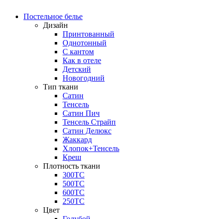
Постельное белье
Дизайн
Принтованный
Однотонный
С кантом
Как в отеле
Детский
Новогодний
Тип ткани
Сатин
Тенсель
Сатин Пич
Тенсель Страйп
Сатин Делюкс
Жаккард
Хлопок+Тенсель
Креш
Плотность ткани
300ТС
500ТС
600ТС
250ТС
Цвет
Голубой