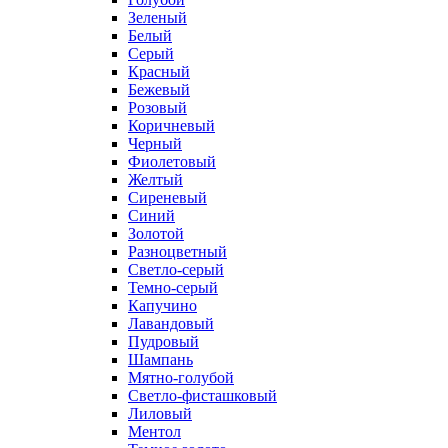
Зеленый
Белый
Серый
Красный
Бежевый
Розовый
Коричневый
Черный
Фиолетовый
Желтый
Сиреневый
Синий
Золотой
Разноцветный
Светло-серый
Темно-серый
Капучино
Лавандовый
Пудровый
Шампань
Мятно-голубой
Светло-фисташковый
Лиловый
Ментол