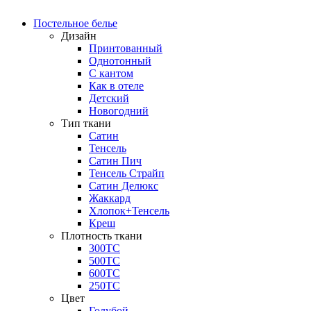
Постельное белье
Дизайн
Принтованный
Однотонный
С кантом
Как в отеле
Детский
Новогодний
Тип ткани
Сатин
Тенсель
Сатин Пич
Тенсель Страйп
Сатин Делюкс
Жаккард
Хлопок+Тенсель
Креш
Плотность ткани
300ТС
500ТС
600ТС
250ТС
Цвет
Голубой