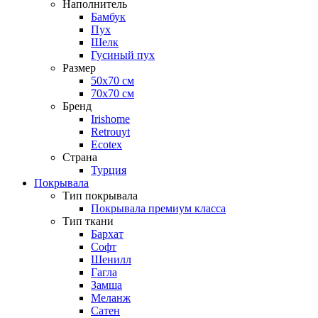
Наполнитель
Бамбук
Пух
Шелк
Гусиный пух
Размер
50х70 см
70х70 см
Бренд
Irishome
Retrouyt
Ecotex
Cтрана
Турция
Покрывала
Тип покрывала
Покрывала премиум класса
Тип ткани
Бархат
Софт
Шенилл
Гагла
Замша
Меланж
Сатен