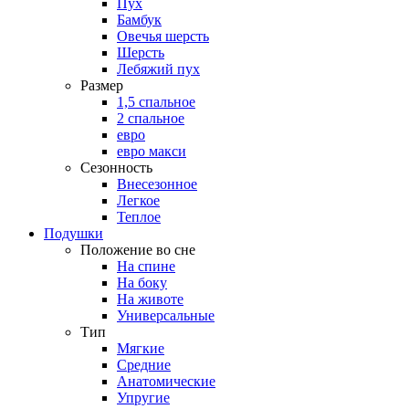
Пух
Бамбук
Овечья шерсть
Шерсть
Лебяжий пух
Размер
1,5 спальное
2 спальное
евро
евро макси
Сезонность
Внесезонное
Легкое
Теплое
Подушки
Положение во сне
На спине
На боку
На животе
Универсальные
Тип
Мягкие
Средние
Анатомические
Упругие