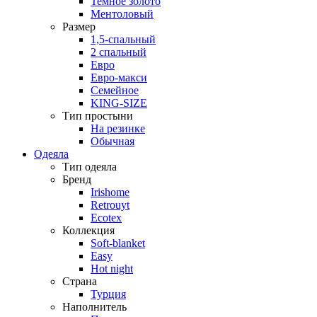
Темное золото
Ментоловый
Размер
1,5-спальный
2 спальный
Евро
Евро-макси
Семейное
KING-SIZE
Тип простыни
На резинке
Обычная
Одеяла
Тип одеяла
Бренд
Irishome
Retrouyt
Ecotex
Коллекция
Soft-blanket
Easy
Hot night
Страна
Турция
Наполнитель