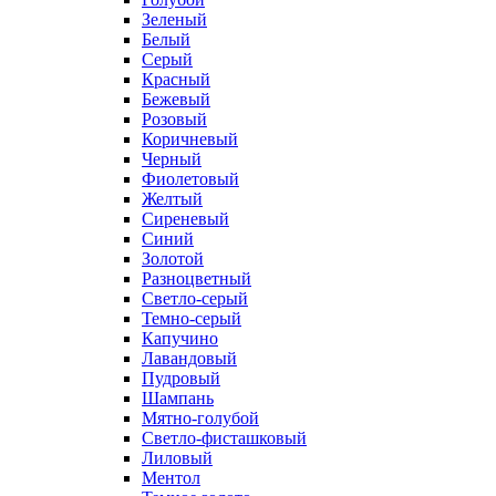
Зеленый
Белый
Серый
Красный
Бежевый
Розовый
Коричневый
Черный
Фиолетовый
Желтый
Сиреневый
Синий
Золотой
Разноцветный
Светло-серый
Темно-серый
Капучино
Лавандовый
Пудровый
Шампань
Мятно-голубой
Светло-фисташковый
Лиловый
Ментол