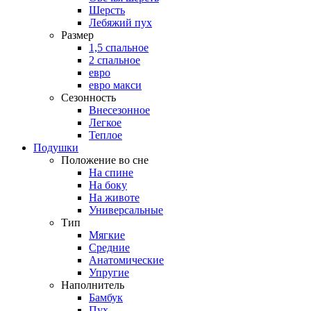
Шерсть
Лебяжий пух
Размер
1,5 спальное
2 спальное
евро
евро макси
Сезонность
Внесезонное
Легкое
Теплое
Подушки
Положение во сне
На спине
На боку
На животе
Универсальные
Тип
Мягкие
Средние
Анатомические
Упругие
Наполнитель
Бамбук
Пух