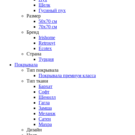
Шелк
Гусиный пух
Размер
50х70 см
70х70 см
Бренд
Irishome
Retrouyt
Ecotex
Cтрана
Турция
Покрывала
Тип покрывала
Покрывала премиум класса
Тип ткани
Бархат
Софт
Шенилл
Гагла
Замша
Меланж
Сатен
Махра
Дизайн