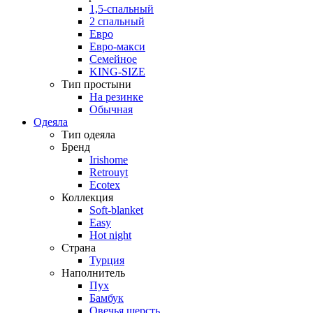
1,5-спальный
2 спальный
Евро
Евро-макси
Семейное
KING-SIZE
Тип простыни
На резинке
Обычная
Одеяла
Тип одеяла
Бренд
Irishome
Retrouyt
Ecotex
Коллекция
Soft-blanket
Easy
Hot night
Страна
Турция
Наполнитель
Пух
Бамбук
Овечья шерсть