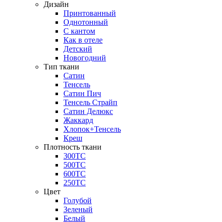
Дизайн
Принтованный
Однотонный
С кантом
Как в отеле
Детский
Новогодний
Тип ткани
Сатин
Тенсель
Сатин Пич
Тенсель Страйп
Сатин Делюкс
Жаккард
Хлопок+Тенсель
Креш
Плотность ткани
300ТС
500ТС
600ТС
250ТС
Цвет
Голубой
Зеленый
Белый