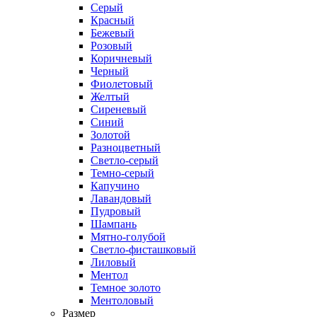
Серый
Красный
Бежевый
Розовый
Коричневый
Черный
Фиолетовый
Желтый
Сиреневый
Синий
Золотой
Разноцветный
Светло-серый
Темно-серый
Капучино
Лавандовый
Пудровый
Шампань
Мятно-голубой
Светло-фисташковый
Лиловый
Ментол
Темное золото
Ментоловый
Размер