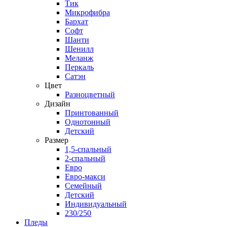
Тик
Микрофибра
Бархат
Софт
Шанти
Шенилл
Меланж
Перкаль
Сатэн
Цвет
Разноцветный
Дизайн
Принтованный
Однотонный
Детский
Размер
1,5-спальный
2-спальный
Евро
Евро-макси
Семейный
Детский
Индивидуальный
230/250
Пледы