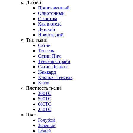
Дизайн
Принтованный
Однотонный
С кантом
Как в отеле
Детский
Новогодний
Тип ткани
Сатин
Тенсель
Сатин Пич
Тенсель Страйп
Сатин Делюкс
Жаккард
Хлопок+Тенсель
Креш
Плотность ткани
300ТС
500ТС
600ТС
250ТС
Цвет
Голубой
Зеленый
Белый