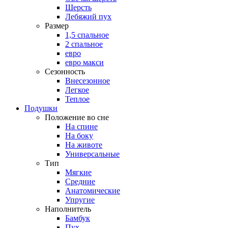
Шерсть
Лебяжий пух
Размер
1,5 спальное
2 спальное
евро
евро макси
Сезонность
Внесезонное
Легкое
Теплое
Подушки
Положение во сне
На спине
На боку
На животе
Универсальные
Тип
Мягкие
Средние
Анатомические
Упругие
Наполнитель
Бамбук
Пух