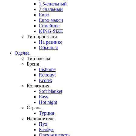
1,5-спальный
2 спальный
Евро
Евро-макси
Семейное
KING-SIZE
Тип простыни
На резинке
Обычная
Одеяла
Тип одеяла
Бренд
Irishome
Retrouyt
Ecotex
Коллекция
Soft-blanket
Easy
Hot night
Страна
Турция
Наполнитель
Пух
Бамбук
Овечья шерсть