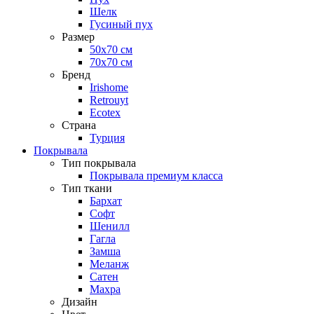
Шелк
Гусиный пух
Размер
50х70 см
70х70 см
Бренд
Irishome
Retrouyt
Ecotex
Cтрана
Турция
Покрывала
Тип покрывала
Покрывала премиум класса
Тип ткани
Бархат
Софт
Шенилл
Гагла
Замша
Меланж
Сатен
Махра
Дизайн