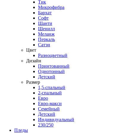
Тик
Микрофибра
Бархат
Софт
Шанти
Шенилл
Меланж
Перкаль
Сатэн
Цвет
Разноцветный
Дизайн
Принтованный
Однотонный
Детский
Размер
1,5-спальный
2-спальный
Евро
Евро-макси
Семейный
Детский
Индивидуальный
230/250
Пледы