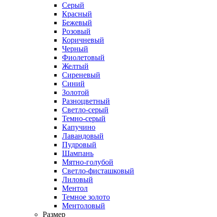
Серый
Красный
Бежевый
Розовый
Коричневый
Черный
Фиолетовый
Желтый
Сиреневый
Синий
Золотой
Разноцветный
Светло-серый
Темно-серый
Капучино
Лавандовый
Пудровый
Шампань
Мятно-голубой
Светло-фисташковый
Лиловый
Ментол
Темное золото
Ментоловый
Размер