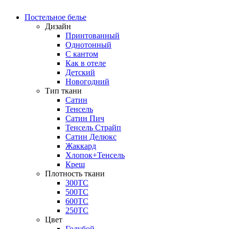
Постельное белье
Дизайн
Принтованный
Однотонный
С кантом
Как в отеле
Детский
Новогодний
Тип ткани
Сатин
Тенсель
Сатин Пич
Тенсель Страйп
Сатин Делюкс
Жаккард
Хлопок+Тенсель
Креш
Плотность ткани
300ТС
500ТС
600ТС
250ТС
Цвет
Голубой