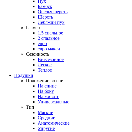
Пух
Бамбук
Овечья шерсть
Шерсть
Лебяжий пух
Размер
1,5 спальное
2 спальное
евро
евро макси
Сезонность
Внесезонное
Легкое
Теплое
Подушки
Положение во сне
На спине
На боку
На животе
Универсальные
Тип
Мягкие
Средние
Анатомические
Упругие