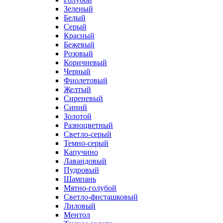
Зеленый
Белый
Серый
Красный
Бежевый
Розовый
Коричневый
Черный
Фиолетовый
Желтый
Сиреневый
Синий
Золотой
Разноцветный
Светло-серый
Темно-серый
Капучино
Лавандовый
Пудровый
Шампань
Мятно-голубой
Светло-фисташковый
Лиловый
Ментол