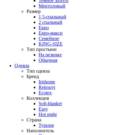
Темное золото
Ментоловый
Размер
1,5-спальный
2 спальный
Евро
Евро-макси
Семейное
KING-SIZE
Тип простыни
На резинке
Обычная
Одеяла
Тип одеяла
Бренд
Irishome
Retrouyt
Ecotex
Коллекция
Soft-blanket
Easy
Hot night
Страна
Турция
Наполнитель