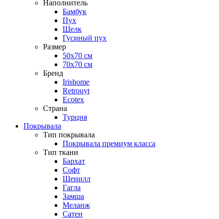
Наполнитель
Бамбук
Пух
Шелк
Гусиный пух
Размер
50х70 см
70х70 см
Бренд
Irishome
Retrouyt
Ecotex
Cтрана
Турция
Покрывала
Тип покрывала
Покрывала премиум класса
Тип ткани
Бархат
Софт
Шенилл
Гагла
Замша
Меланж
Сатен