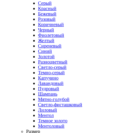
Серый
Красный
Бежевый
Розовый
Коричневый
Черный
Фиолетовый
Желтый
Сиреневый
Синий
Золотой
Разноцветный
Светло-серый
Темно-серый
Капучино
Лавандовый
Пудровый
Шампань
Мятно-голубой
Светло-фисташковый
Лиловый
Ментол
Темное золото
Ментоловый
Размер