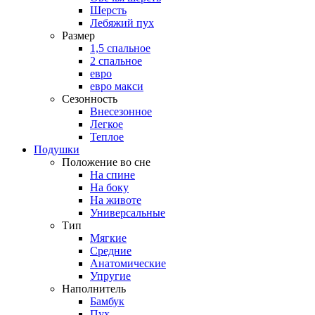
Шерсть
Лебяжий пух
Размер
1,5 спальное
2 спальное
евро
евро макси
Сезонность
Внесезонное
Легкое
Теплое
Подушки
Положение во сне
На спине
На боку
На животе
Универсальные
Тип
Мягкие
Средние
Анатомические
Упругие
Наполнитель
Бамбук
Пух