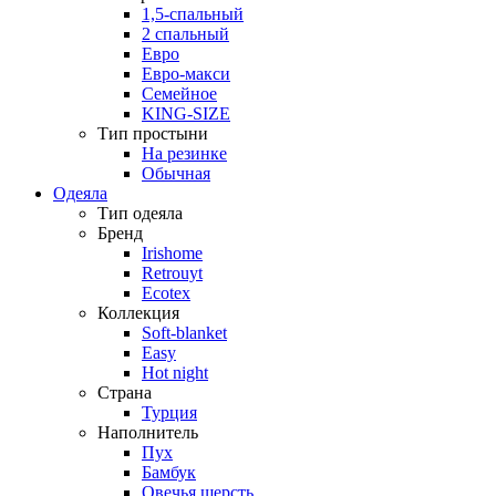
1,5-спальный
2 спальный
Евро
Евро-макси
Семейное
KING-SIZE
Тип простыни
На резинке
Обычная
Одеяла
Тип одеяла
Бренд
Irishome
Retrouyt
Ecotex
Коллекция
Soft-blanket
Easy
Hot night
Страна
Турция
Наполнитель
Пух
Бамбук
Овечья шерсть