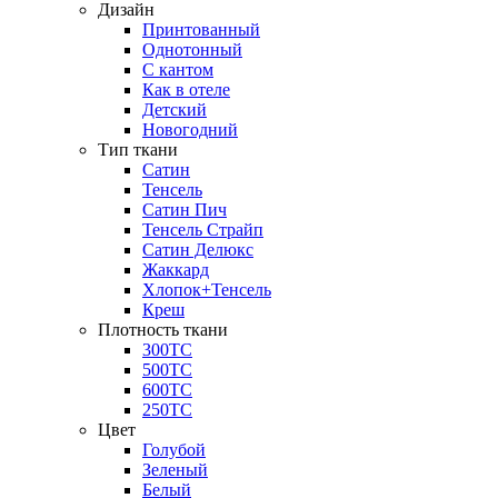
Дизайн
Принтованный
Однотонный
С кантом
Как в отеле
Детский
Новогодний
Тип ткани
Сатин
Тенсель
Сатин Пич
Тенсель Страйп
Сатин Делюкс
Жаккард
Хлопок+Тенсель
Креш
Плотность ткани
300ТС
500ТС
600ТС
250ТС
Цвет
Голубой
Зеленый
Белый