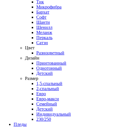
Тик
Микрофибра
Бархат
Софт
Шанти
Шенилл
Меланж
Перкаль
Сатэн
Цвет
Разноцветный
Дизайн
Принтованный
Однотонный
Детский
Размер
1,5-спальный
2-спальный
Евро
Евро-макси
Семейный
Детский
Индивидуальный
230/250
Пледы