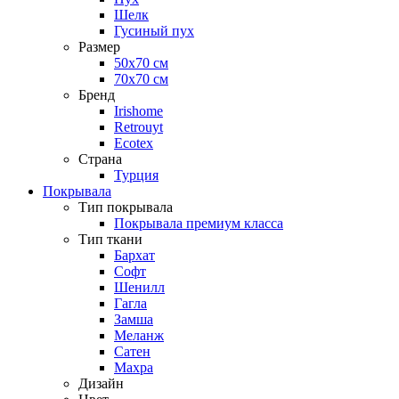
Шелк
Гусиный пух
Размер
50х70 см
70х70 см
Бренд
Irishome
Retrouyt
Ecotex
Cтрана
Турция
Покрывала
Тип покрывала
Покрывала премиум класса
Тип ткани
Бархат
Софт
Шенилл
Гагла
Замша
Меланж
Сатен
Махра
Дизайн