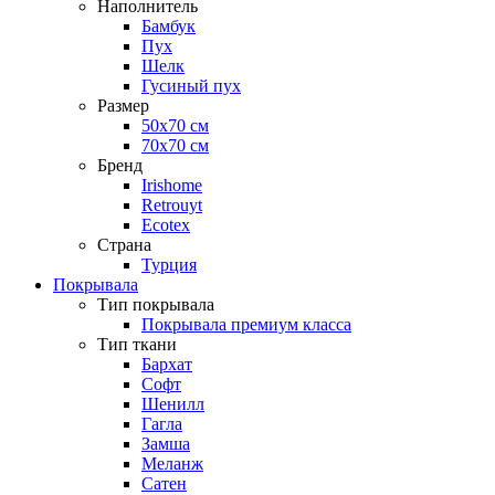
Наполнитель
Бамбук
Пух
Шелк
Гусиный пух
Размер
50х70 см
70х70 см
Бренд
Irishome
Retrouyt
Ecotex
Cтрана
Турция
Покрывала
Тип покрывала
Покрывала премиум класса
Тип ткани
Бархат
Софт
Шенилл
Гагла
Замша
Меланж
Сатен