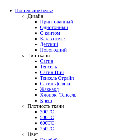
Постельное белье
Дизайн
Принтованный
Однотонный
С кантом
Как в отеле
Детский
Новогодний
Тип ткани
Сатин
Тенсель
Сатин Пич
Тенсель Страйп
Сатин Делюкс
Жаккард
Хлопок+Тенсель
Креш
Плотность ткани
300ТС
500ТС
600ТС
250ТС
Цвет
Голубой