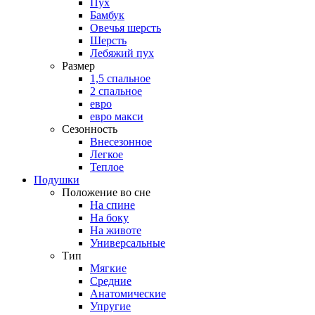
Пух
Бамбук
Овечья шерсть
Шерсть
Лебяжий пух
Размер
1,5 спальное
2 спальное
евро
евро макси
Сезонность
Внесезонное
Легкое
Теплое
Подушки
Положение во сне
На спине
На боку
На животе
Универсальные
Тип
Мягкие
Средние
Анатомические
Упругие