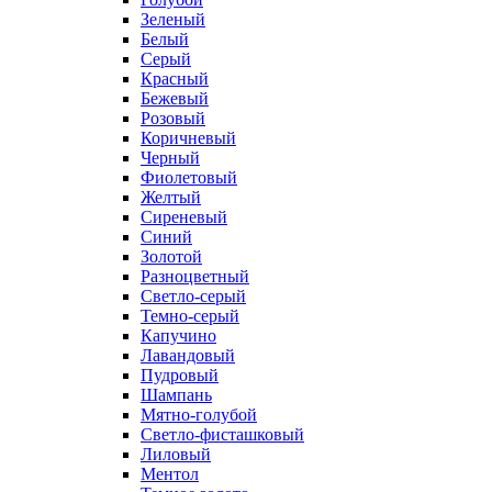
Зеленый
Белый
Серый
Красный
Бежевый
Розовый
Коричневый
Черный
Фиолетовый
Желтый
Сиреневый
Синий
Золотой
Разноцветный
Светло-серый
Темно-серый
Капучино
Лавандовый
Пудровый
Шампань
Мятно-голубой
Светло-фисташковый
Лиловый
Ментол