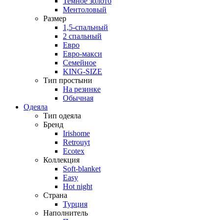
Темное золото
Ментоловый
Размер
1,5-спальный
2 спальный
Евро
Евро-макси
Семейное
KING-SIZE
Тип простыни
На резинке
Обычная
Одеяла
Тип одеяла
Бренд
Irishome
Retrouyt
Ecotex
Коллекция
Soft-blanket
Easy
Hot night
Страна
Турция
Наполнитель