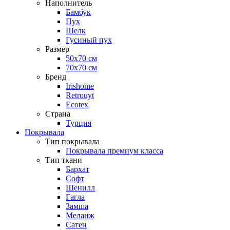
Наполнитель
Бамбук
Пух
Шелк
Гусиный пух
Размер
50х70 см
70х70 см
Бренд
Irishome
Retrouyt
Ecotex
Cтрана
Турция
Покрывала
Тип покрывала
Покрывала премиум класса
Тип ткани
Бархат
Софт
Шенилл
Гагла
Замша
Меланж
Сатен