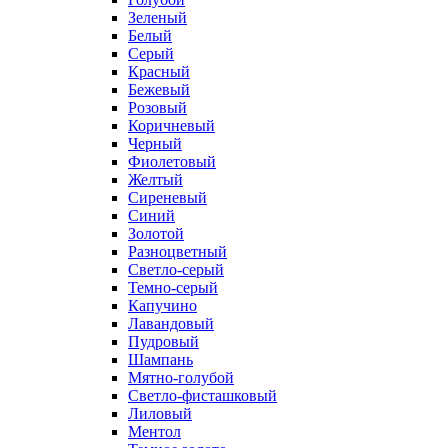
Зеленый
Белый
Серый
Красный
Бежевый
Розовый
Коричневый
Черный
Фиолетовый
Желтый
Сиреневый
Синий
Золотой
Разноцветный
Светло-серый
Темно-серый
Капучино
Лавандовый
Пудровый
Шампань
Мятно-голубой
Светло-фисташковый
Лиловый
Ментол