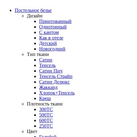
Постельное белье
Дизайн
Принтованный
Однотонный
С кантом
Как в отеле
Детский
Новогодний
Тип ткани
Сатин
Тенсель
Сатин Пич
Тенсель Страйп
Сатин Делюкс
Жаккард
Хлопок+Тенсель
Креш
Плотность ткани
300ТС
500ТС
600ТС
250ТС
Цвет
Голубой