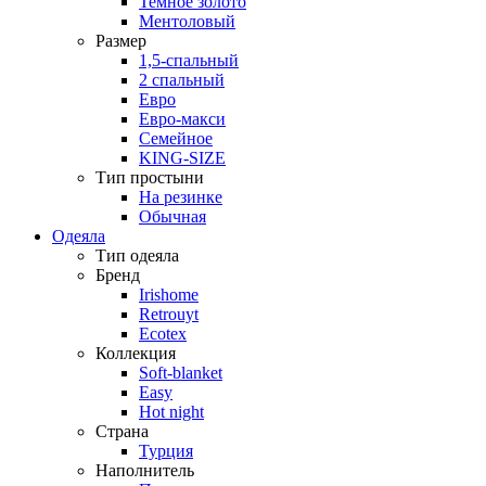
Темное золото
Ментоловый
Размер
1,5-спальный
2 спальный
Евро
Евро-макси
Семейное
KING-SIZE
Тип простыни
На резинке
Обычная
Одеяла
Тип одеяла
Бренд
Irishome
Retrouyt
Ecotex
Коллекция
Soft-blanket
Easy
Hot night
Страна
Турция
Наполнитель