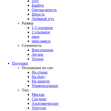
Пух
Бамбук
Овечья шерсть
Шерсть
Лебяжий пух
Размер
1,5 спальное
2 спальное
евро
евро макси
Сезонность
Внесезонное
Легкое
Теплое
Подушки
Положение во сне
На спине
На боку
На животе
Универсальные
Тип
Мягкие
Средние
Анатомические
Упругие