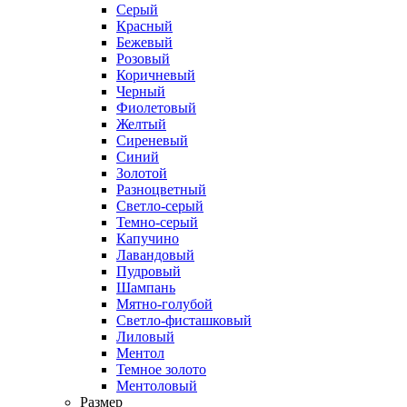
Серый
Красный
Бежевый
Розовый
Коричневый
Черный
Фиолетовый
Желтый
Сиреневый
Синий
Золотой
Разноцветный
Светло-серый
Темно-серый
Капучино
Лавандовый
Пудровый
Шампань
Мятно-голубой
Светло-фисташковый
Лиловый
Ментол
Темное золото
Ментоловый
Размер