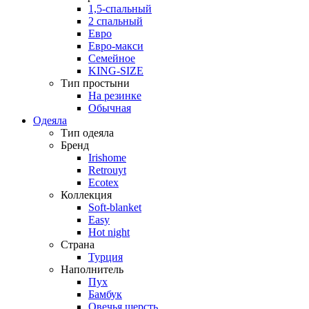
1,5-спальный
2 спальный
Евро
Евро-макси
Семейное
KING-SIZE
Тип простыни
На резинке
Обычная
Одеяла
Тип одеяла
Бренд
Irishome
Retrouyt
Ecotex
Коллекция
Soft-blanket
Easy
Hot night
Страна
Турция
Наполнитель
Пух
Бамбук
Овечья шерсть