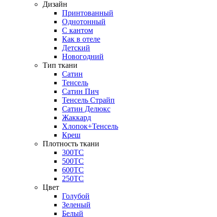
Дизайн
Принтованный
Однотонный
С кантом
Как в отеле
Детский
Новогодний
Тип ткани
Сатин
Тенсель
Сатин Пич
Тенсель Страйп
Сатин Делюкс
Жаккард
Хлопок+Тенсель
Креш
Плотность ткани
300ТС
500ТС
600ТС
250ТС
Цвет
Голубой
Зеленый
Белый