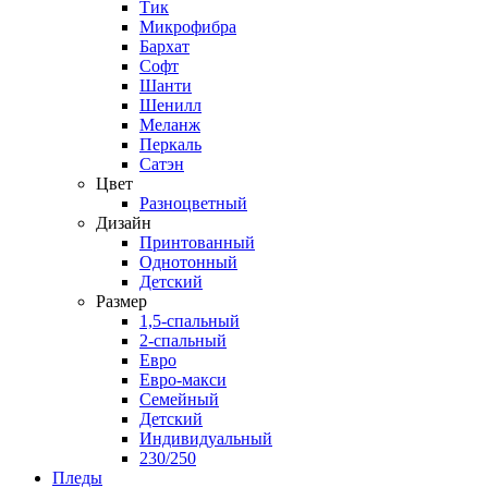
Тик
Микрофибра
Бархат
Софт
Шанти
Шенилл
Меланж
Перкаль
Сатэн
Цвет
Разноцветный
Дизайн
Принтованный
Однотонный
Детский
Размер
1,5-спальный
2-спальный
Евро
Евро-макси
Семейный
Детский
Индивидуальный
230/250
Пледы