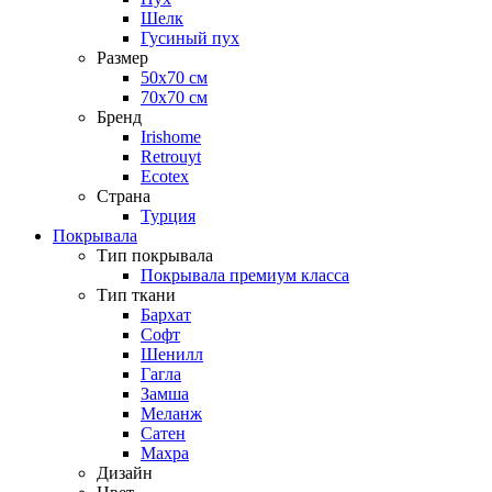
Шелк
Гусиный пух
Размер
50х70 см
70х70 см
Бренд
Irishome
Retrouyt
Ecotex
Cтрана
Турция
Покрывала
Тип покрывала
Покрывала премиум класса
Тип ткани
Бархат
Софт
Шенилл
Гагла
Замша
Меланж
Сатен
Махра
Дизайн