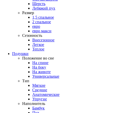
Шерсть
Лебяжий пух
Размер
1,5 спальное
2 спальное
евро
евро макси
Сезонность
Внесезонное
Легкое
Теплое
Подушки
Положение во сне
На спине
На боку
На животе
Универсальные
Тип
Мягкие
Средние
Анатомические
Упругие
Наполнитель
Бамбук
Пух