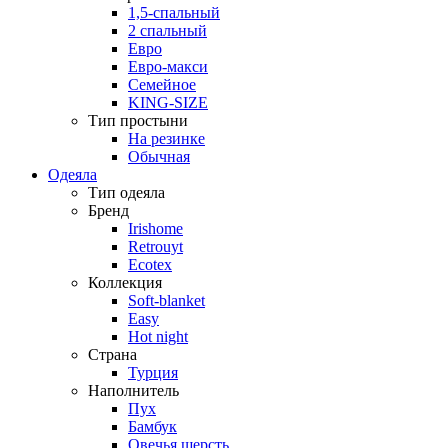
1,5-спальный
2 спальный
Евро
Евро-макси
Семейное
KING-SIZE
Тип простыни
На резинке
Обычная
Одеяла
Тип одеяла
Бренд
Irishome
Retrouyt
Ecotex
Коллекция
Soft-blanket
Easy
Hot night
Страна
Турция
Наполнитель
Пух
Бамбук
Овечья шерсть