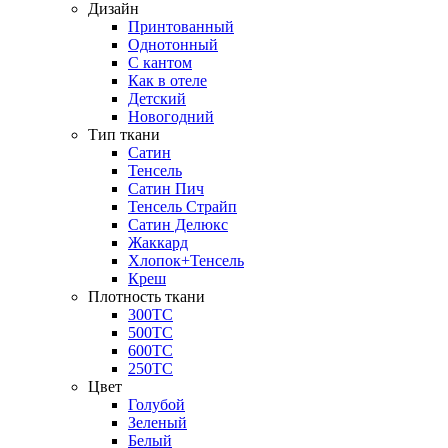
Дизайн
Принтованный
Однотонный
С кантом
Как в отеле
Детский
Новогодний
Тип ткани
Сатин
Тенсель
Сатин Пич
Тенсель Страйп
Сатин Делюкс
Жаккард
Хлопок+Тенсель
Креш
Плотность ткани
300ТС
500ТС
600ТС
250ТС
Цвет
Голубой
Зеленый
Белый