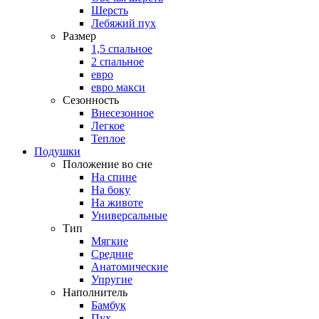
Шерсть
Лебяжий пух
Размер
1,5 спальное
2 спальное
евро
евро макси
Сезонность
Внесезонное
Легкое
Теплое
Подушки
Положение во сне
На спине
На боку
На животе
Универсальные
Тип
Мягкие
Средние
Анатомические
Упругие
Наполнитель
Бамбук
Пух