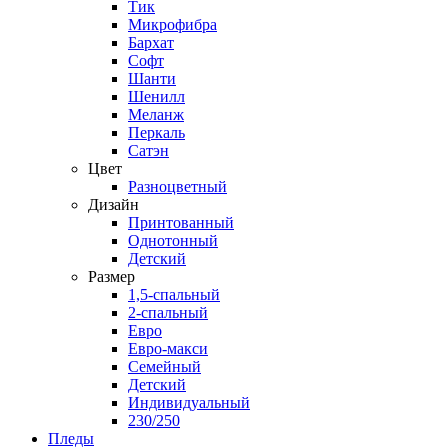
Тик
Микрофибра
Бархат
Софт
Шанти
Шенилл
Меланж
Перкаль
Сатэн
Цвет
Разноцветный
Дизайн
Принтованный
Однотонный
Детский
Размер
1,5-спальный
2-спальный
Евро
Евро-макси
Семейный
Детский
Индивидуальный
230/250
Пледы