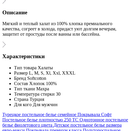
Описание
Мягкий и теплый халат из 100% хлопка премиального
качества, согреет в холода, придаст уют долгим вечерам,
защитит от простуды после ванны или бассейна.
Характеристики
Тип товара
Халаты
Размер
L, M, S, Xl, Xxl, XXXL
Бренд
Softcotton
Состав
Хлопок 100%
Тип ткани
Махра
Температура стирки
30
Страна
Турция
Для кого
Для мужчин
Турецкое постельное белье семейное
Покрывала Софт
Постельное белье плотностью 250 ТС
Однотонное постельное
белье фиолетового цвета
Детское постельное белье размера
евро-макси
Покрывала премиум класса
Полутороспальное