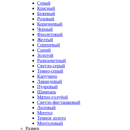
Серый
Красный
Бежевый
Розовый
Коричневый
Черный
Фиолетовый
Желтый
Сиреневый
Синий
Золотой
Разноцветный
Светло-серый
Темно-серый
Капучино
Лавандовый
Пудровый
Шампань
Мятно-голубой
Светло-фисташковый
Лиловый
Ментол
Темное золото
Ментоловый
Размер