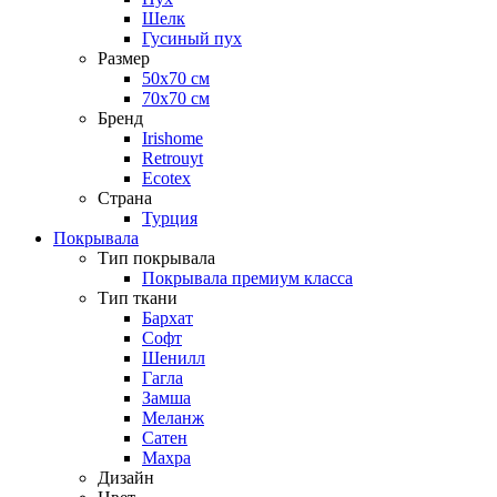
Шелк
Гусиный пух
Размер
50х70 см
70х70 см
Бренд
Irishome
Retrouyt
Ecotex
Cтрана
Турция
Покрывала
Тип покрывала
Покрывала премиум класса
Тип ткани
Бархат
Софт
Шенилл
Гагла
Замша
Меланж
Сатен
Махра
Дизайн