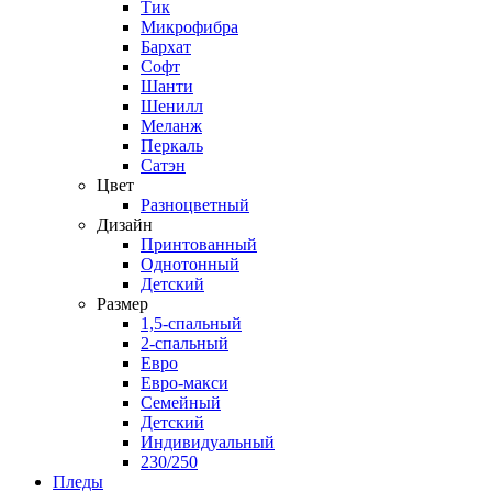
Тик
Микрофибра
Бархат
Софт
Шанти
Шенилл
Меланж
Перкаль
Сатэн
Цвет
Разноцветный
Дизайн
Принтованный
Однотонный
Детский
Размер
1,5-спальный
2-спальный
Евро
Евро-макси
Семейный
Детский
Индивидуальный
230/250
Пледы