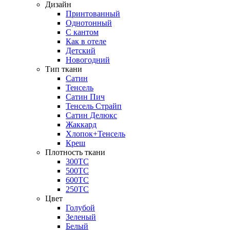
Дизайн
Принтованный
Однотонный
С кантом
Как в отеле
Детский
Новогодний
Тип ткани
Сатин
Тенсель
Сатин Пич
Тенсель Страйп
Сатин Делюкс
Жаккард
Хлопок+Тенсель
Креш
Плотность ткани
300ТС
500ТС
600ТС
250ТС
Цвет
Голубой
Зеленый
Белый