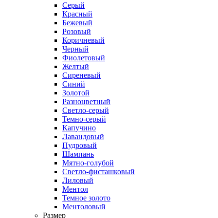
Серый
Красный
Бежевый
Розовый
Коричневый
Черный
Фиолетовый
Желтый
Сиреневый
Синий
Золотой
Разноцветный
Светло-серый
Темно-серый
Капучино
Лавандовый
Пудровый
Шампань
Мятно-голубой
Светло-фисташковый
Лиловый
Ментол
Темное золото
Ментоловый
Размер