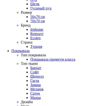
Шелк
Гусиный пух
Размер
50х70 см
70х70 см
Бренд
Irishome
Retrouyt
Ecotex
Cтрана
Турция
Покрывала
Тип покрывала
Покрывала премиум класса
Тип ткани
Бархат
Софт
Шенилл
Гагла
Замша
Меланж
Сатен
Махра
Дизайн