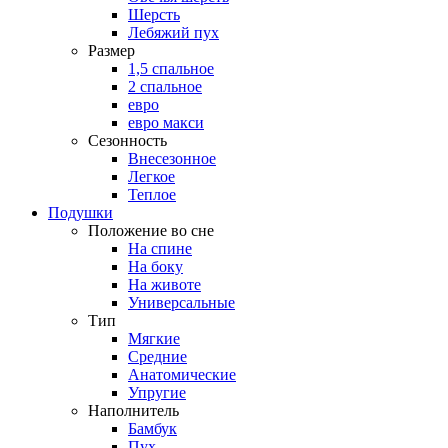
Шерсть
Лебяжий пух
Размер
1,5 спальное
2 спальное
евро
евро макси
Сезонность
Внесезонное
Легкое
Теплое
Подушки
Положение во сне
На спине
На боку
На животе
Универсальные
Тип
Мягкие
Средние
Анатомические
Упругие
Наполнитель
Бамбук
Пух