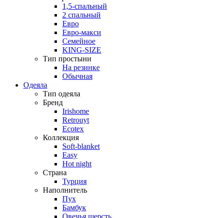
1,5-спальный
2 спальный
Евро
Евро-макси
Семейное
KING-SIZE
Тип простыни
На резинке
Обычная
Одеяла
Тип одеяла
Бренд
Irishome
Retrouyt
Ecotex
Коллекция
Soft-blanket
Easy
Hot night
Страна
Турция
Наполнитель
Пух
Бамбук
Овечья шерсть