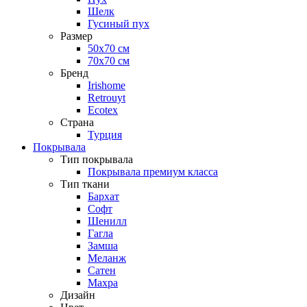
Шелк
Гусиный пух
Размер
50х70 см
70х70 см
Бренд
Irishome
Retrouyt
Ecotex
Cтрана
Турция
Покрывала
Тип покрывала
Покрывала премиум класса
Тип ткани
Бархат
Софт
Шенилл
Гагла
Замша
Меланж
Сатен
Махра
Дизайн