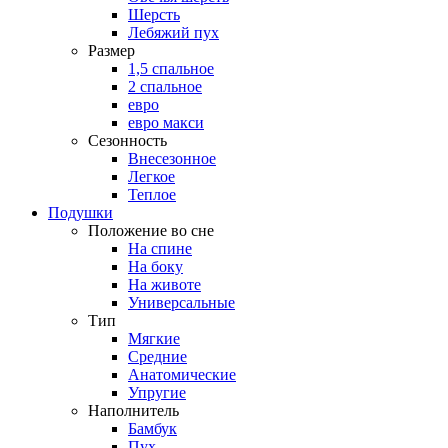
Шерсть
Лебяжий пух
Размер
1,5 спальное
2 спальное
евро
евро макси
Сезонность
Внесезонное
Легкое
Теплое
Подушки
Положение во сне
На спине
На боку
На животе
Универсальные
Тип
Мягкие
Средние
Анатомические
Упругие
Наполнитель
Бамбук
Пух