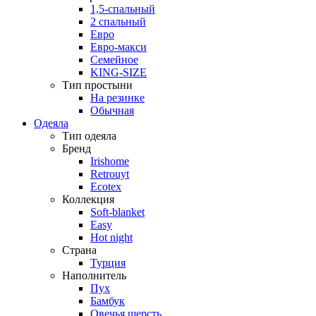
1,5-спальный
2 спальный
Евро
Евро-макси
Семейное
KING-SIZE
Тип простыни
На резинке
Обычная
Одеяла
Тип одеяла
Бренд
Irishome
Retrouyt
Ecotex
Коллекция
Soft-blanket
Easy
Hot night
Страна
Турция
Наполнитель
Пух
Бамбук
Овечья шерсть