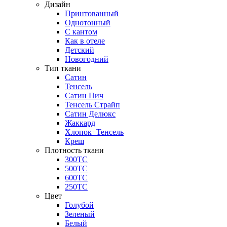
Дизайн
Принтованный
Однотонный
С кантом
Как в отеле
Детский
Новогодний
Тип ткани
Сатин
Тенсель
Сатин Пич
Тенсель Страйп
Сатин Делюкс
Жаккард
Хлопок+Тенсель
Креш
Плотность ткани
300ТС
500ТС
600ТС
250ТС
Цвет
Голубой
Зеленый
Белый