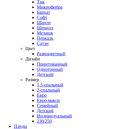
Тик
Микрофибра
Бархат
Софт
Шанти
Шенилл
Меланж
Перкаль
Сатэн
Цвет
Разноцветный
Дизайн
Принтованный
Однотонный
Детский
Размер
1,5-спальный
2-спальный
Евро
Евро-макси
Семейный
Детский
Индивидуальный
230/250
Пледы