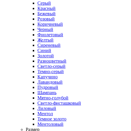
Серый
Красный
Бежевый
Розовый
Коричневый
Черный
Фиолетовый
Желтый
Сиреневый
Синий
Золотой
Разноцветный
Светло-серый
Темно-серый
Капучино
Лавандовый
Пудровый
Шампань
Мятно-голубой
Светло-фисташковый
Лиловый
Ментол
Темное золото
Ментоловый
Размер