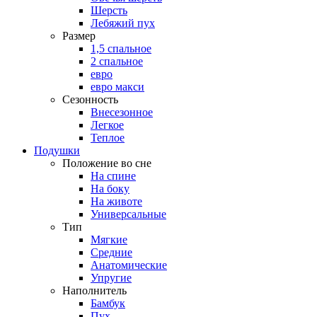
Шерсть
Лебяжий пух
Размер
1,5 спальное
2 спальное
евро
евро макси
Сезонность
Внесезонное
Легкое
Теплое
Подушки
Положение во сне
На спине
На боку
На животе
Универсальные
Тип
Мягкие
Средние
Анатомические
Упругие
Наполнитель
Бамбук
Пух