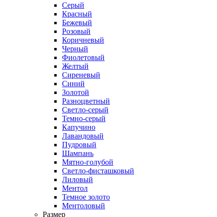
Серый
Красный
Бежевый
Розовый
Коричневый
Черный
Фиолетовый
Желтый
Сиреневый
Синий
Золотой
Разноцветный
Светло-серый
Темно-серый
Капучино
Лавандовый
Пудровый
Шампань
Мятно-голубой
Светло-фисташковый
Лиловый
Ментол
Темное золото
Ментоловый
Размер