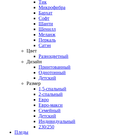
Тик
Микрофибра
Бархат
Софт
Шанти
Шенилл
Меланж
Перкаль
Сатэн
Цвет
Разноцветный
Дизайн
Принтованный
Однотонный
Детский
Размер
1,5-спальный
2-спальный
Евро
Евро-макси
Семейный
Детский
Индивидуальный
230/250
Пледы