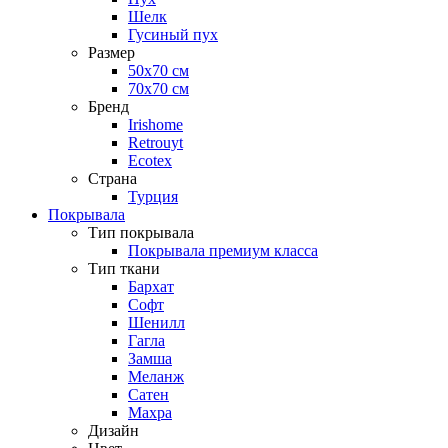
Шелк
Гусиный пух
Размер
50х70 см
70х70 см
Бренд
Irishome
Retrouyt
Ecotex
Cтрана
Турция
Покрывала
Тип покрывала
Покрывала премиум класса
Тип ткани
Бархат
Софт
Шенилл
Гагла
Замша
Меланж
Сатен
Махра
Дизайн