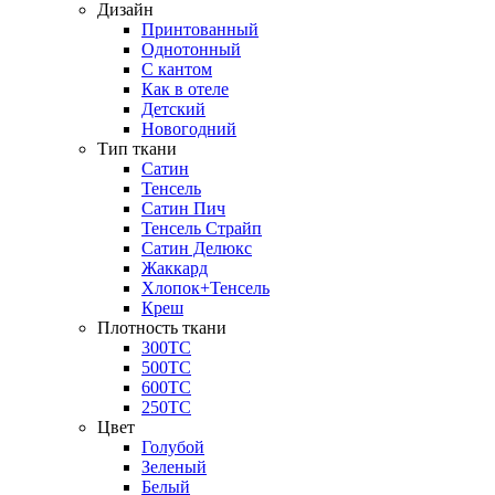
Дизайн
Принтованный
Однотонный
С кантом
Как в отеле
Детский
Новогодний
Тип ткани
Сатин
Тенсель
Сатин Пич
Тенсель Страйп
Сатин Делюкс
Жаккард
Хлопок+Тенсель
Креш
Плотность ткани
300ТС
500ТС
600ТС
250ТС
Цвет
Голубой
Зеленый
Белый