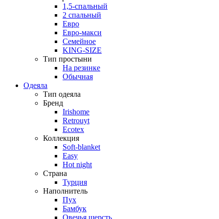
1,5-спальный
2 спальный
Евро
Евро-макси
Семейное
KING-SIZE
Тип простыни
На резинке
Обычная
Одеяла
Тип одеяла
Бренд
Irishome
Retrouyt
Ecotex
Коллекция
Soft-blanket
Easy
Hot night
Страна
Турция
Наполнитель
Пух
Бамбук
Овечья шерсть